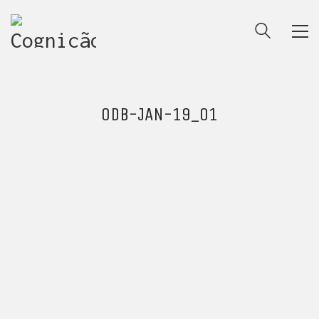
0DB-JAN-19_01
ENTRE PARA O NOSSO
MEMBERS CLUB
E receba códigos promocionais para festas, free