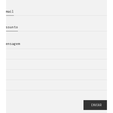
ENTRE PARA O NOSSO
MEMBERS CLUB
Email
E receba códigos promocionais para festas, free
downloads e mais.
É grátis.
Assunto
Mensagem
ENVIAR