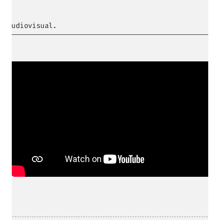
audiovisual.
ENTRE PARA O NOSSO
MEMBERS CLUB
E receba códigos promocionais para festas, free
downloads e mais.
É grátis.