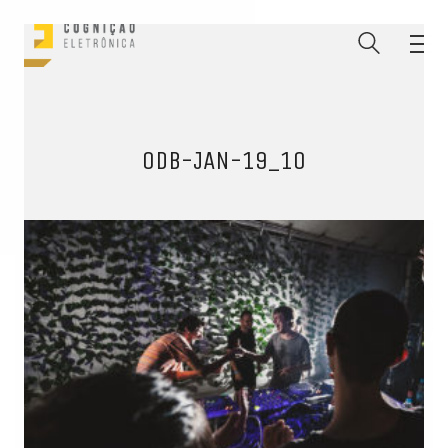
0DB-JAN-19_10
ENTRE PARA O NOSSO
MEMBERS CLUB
E receba códigos promocionais para festas, free