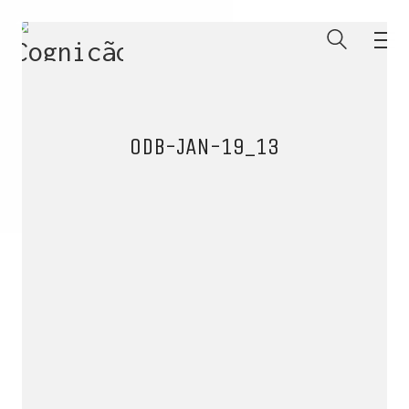
0DB-JAN-19_13
ENTRE PARA O NOSSO
MEMBERS CLUB
E receba códigos promocionais para festas, free