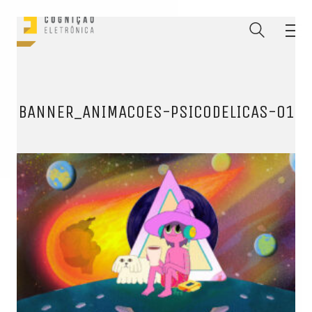
BANNER_ANIMACOES-PSICODELICAS-01
ENTRE PARA O NOSSO
MEMBERS CLUB
E receba códigos promocionais para festas, free