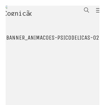
BANNER_ANIMACOES-PSICODELICAS-02
ENTRE PARA O NOSSO
MEMBERS CLUB
E receba códigos promocionais para festas, free