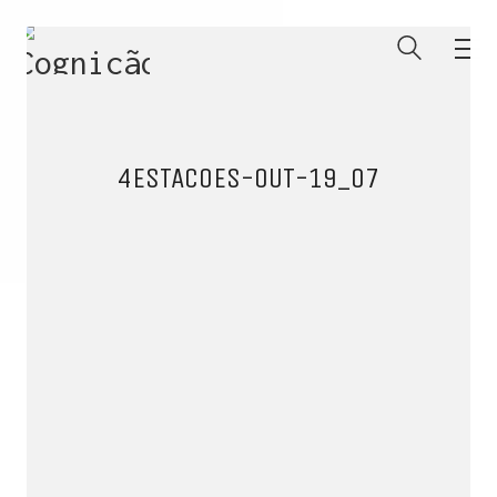
4ESTACOES-OUT-19_07
ENTRE PARA O NOSSO
MEMBERS CLUB
E receba códigos promocionais para festas, free