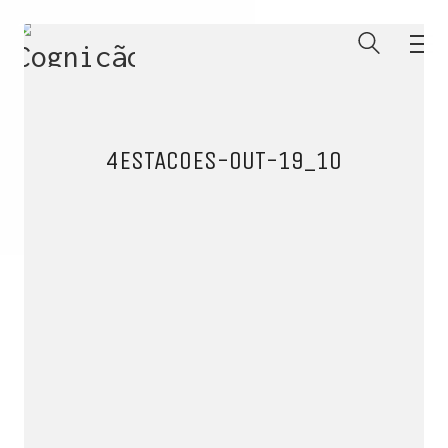
4ESTACOES-OUT-19_10
ENTRE PARA O NOSSO
MEMBERS CLUB
E receba códigos promocionais para festas, free