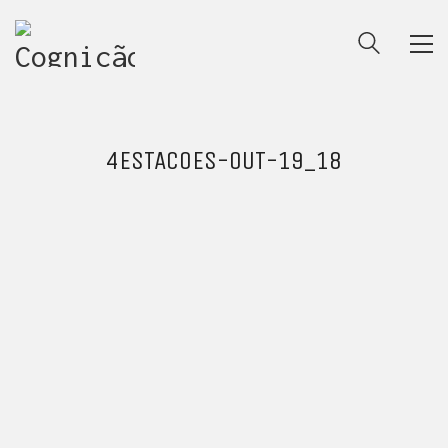
4ESTACOES-OUT-19_18
ENTRE PARA O NOSSO
MEMBERS CLUB
E receba códigos promocionais para festas, free