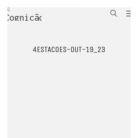
4ESTACOES-OUT-19_23
ENTRE PARA O NOSSO
MEMBERS CLUB
E receba códigos promocionais para festas, free