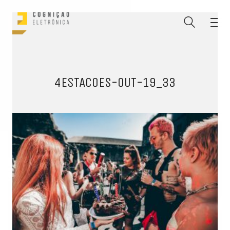
4ESTACOES-OUT-19_33
ENTRE PARA O NOSSO
MEMBERS CLUB
E receba códigos promocionais para festas, free