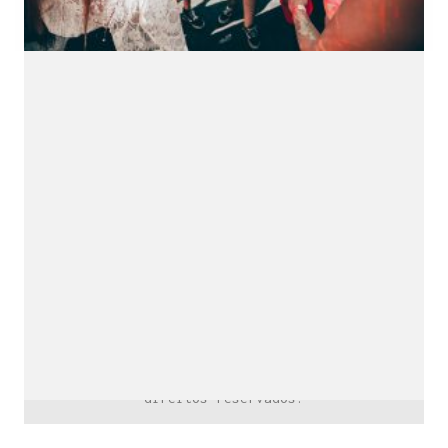
downloads e mais.
É grátis.
Cognição Eletrônica © Copyright 2020. Todos os
direitos reservados.