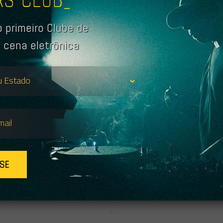
mpos atuais, basta aguardarmos poucos dias após o in
g Man
para que alguns sets já comecem a surgir pela inte
 primeiro Clube de
o em consideração que o festival conta com a presença 
mil pessoas, uma diversidade imensa de stages (entende-
 cena eletrônica
qualquer tipo de espaço que dê pra fazer uma bagun
ilidade de qualquer um organizar a sua própria festa 
 natural que nem tudo o que saia de lá seja agradáv
s.
do o esforço dos nossos leitores mais exigentes, music
do, garimpamos o SoundCloud e criamos uma playlist 
ado de 50 DJ Sets e Live Acts, de altíssimo nível, da ed
o Burning Man — Divirtam-se!
SE
QUE AQUI E SIGA O COGNIÇÃO ELETRÔNICA NO SOUNDCLOUD 
MAIS PLAYLISTS
–