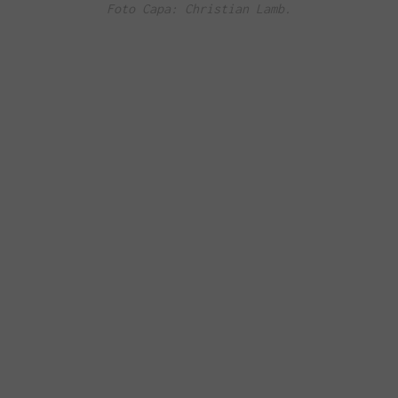
Foto Capa: Christian Lamb.
ENTRE PARA O NOSSO
MEMBERS CLUB
ceba códigos promocionais para festas, free downloads e 
É grátis.