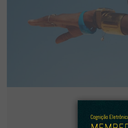
MEMBER
Cognição Eletrônic