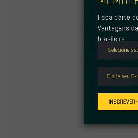
Nos te
Burnin
Faça parte do
Levand
de 70 
Vantagens da
stage 
brasileira.
possib
DJ, é
ouvido
Poupan
falan
compil
2019 d
INSCREVER-
CLI