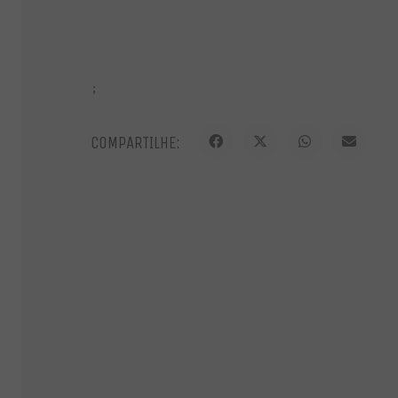
;
COMPARTILHE:
E re