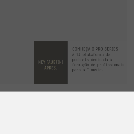
CONHEÇA O PRO SERIES
A 1ª plataforma de
podcasts dedicada à
formação de profissionais
vados.
para a E-music.