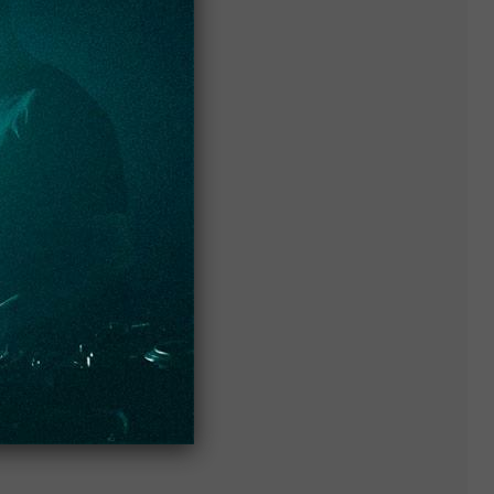
ício do
rnet.
de mais
se como
ça) e a
e ser o
el aos
almente
com um
ição de
PARA