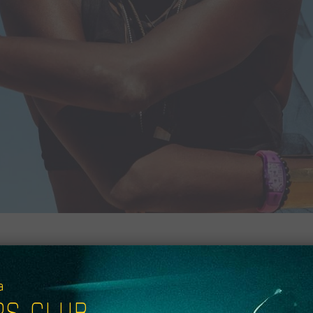
50 SETS (FODAS) DO BURNING MAN 2019
S CLUB_
a