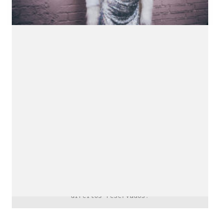
downloads e mais.
É grátis.
Cognição Eletrônica © Copyright 2020. Todos os
direitos reservados.