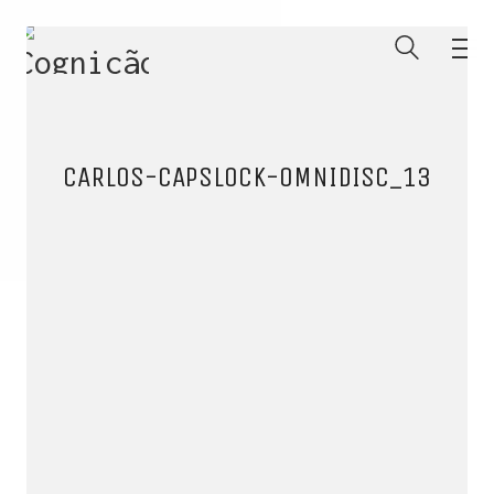
CARLOS-CAPSLOCK-OMNIDISC_13
ENTRE PARA O NOSSO
MEMBERS CLUB
E receba códigos promocionais para festas, free