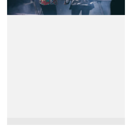
downloads e mais.
É grátis.
Cognição Eletrônica © Copyright 2020. Todos os
direitos reservados.