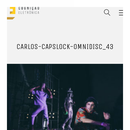
CARLOS-CAPSLOCK-OMNIDISC_43
ENTRE PARA O NOSSO
MEMBERS CLUB
E receba códigos promocionais para festas, free