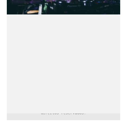
downloads e mais.
É grátis.
Cognição Eletrônica © Copyright 2020. Todos os
direitos reservados.