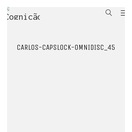
CARLOS-CAPSLOCK-OMNIDISC_45
ENTRE PARA O NOSSO
MEMBERS CLUB
E receba códigos promocionais para festas, free