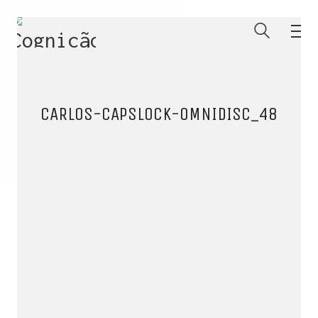
CARLOS-CAPSLOCK-OMNIDISC_48
ENTRE PARA O NOSSO
MEMBERS CLUB
E receba códigos promocionais para festas, free