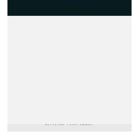
downloads e mais.
É grátis.
Cognição Eletrônica © Copyright 2020. Todos os
direitos reservados.