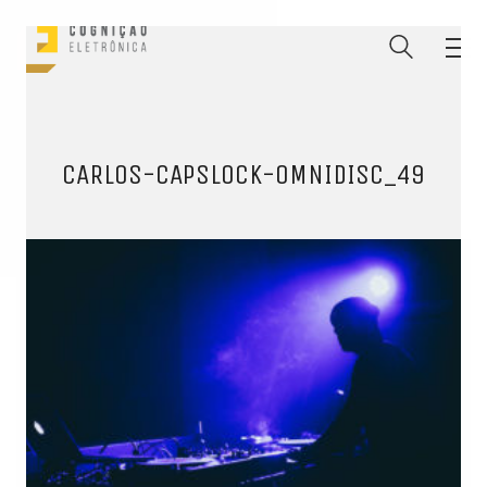
CARLOS-CAPSLOCK-OMNIDISC_49
ENTRE PARA O NOSSO
MEMBERS CLUB
E receba códigos promocionais para festas, free