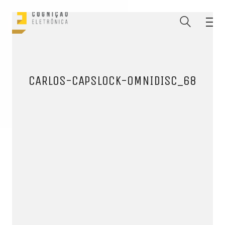
CARLOS-CAPSLOCK-OMNIDISC_68
ENTRE PARA O NOSSO
MEMBERS CLUB
E receba códigos promocionais para festas, free