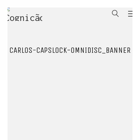
CARLOS-CAPSLOCK-OMNIDISC_BANNER
ENTRE PARA O NOSSO
MEMBERS CLUB
E receba códigos promocionais para festas, free