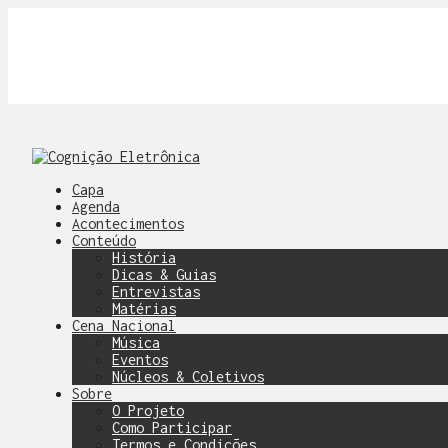
Capa
Agenda
Acontecimentos
Conteúdo
História
Dicas & Guias
Entrevistas
Matérias
Cena Nacional
Música
Eventos
Núcleos & Coletivos
Sobre
O Projeto
Como Participar
Termos e Condições