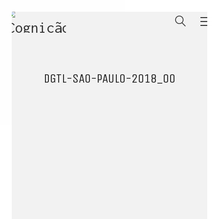
DGTL-SAO-PAULO-2018_00
ENTRE PARA O NOSSO
MEMBERS CLUB
E receba códigos promocionais para festas, free