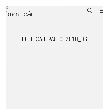
DGTL-SAO-PAULO-2018_06
ENTRE PARA O NOSSO
MEMBERS CLUB
E receba códigos promocionais para festas, free