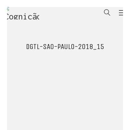
DGTL-SAO-PAULO-2018_15
ENTRE PARA O NOSSO
MEMBERS CLUB
E receba códigos promocionais para festas, free