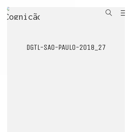
DGTL-SAO-PAULO-2018_27
ENTRE PARA O NOSSO
MEMBERS CLUB
E receba códigos promocionais para festas, free