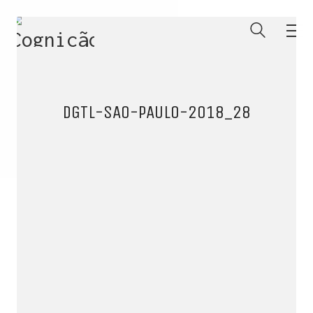
DGTL-SAO-PAULO-2018_28
ENTRE PARA O NOSSO
MEMBERS CLUB
E receba códigos promocionais para festas, free