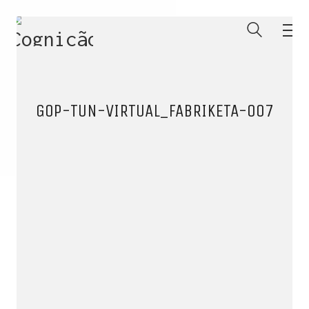
GOP-TUN-VIRTUAL_FABRIKETA-007
ENTRE PARA O NOSSO
MEMBERS CLUB
E receba códigos promocionais para festas, free