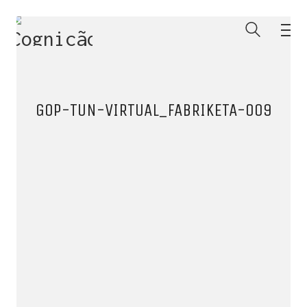
GOP-TUN-VIRTUAL_FABRIKETA-009
ENTRE PARA O NOSSO
MEMBERS CLUB
E receba códigos promocionais para festas, free