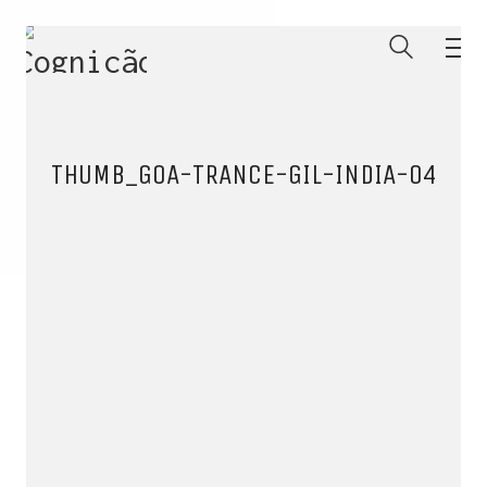
THUMB_GOA-TRANCE-GIL-INDIA-04
ENTRE PARA O NOSSO
MEMBERS CLUB
E receba códigos promocionais para festas, free