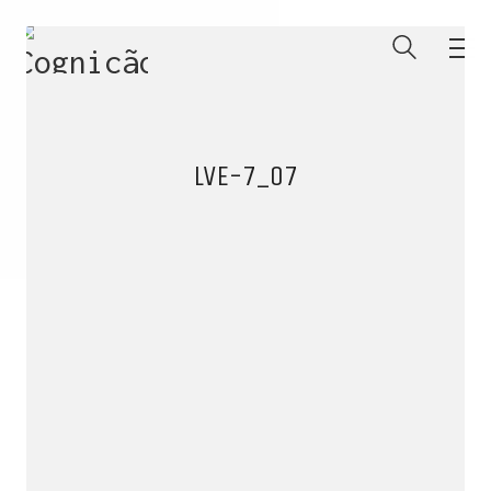
LVE-7_07
ENTRE PARA O NOSSO
MEMBERS CLUB
E receba códigos promocionais para festas, free