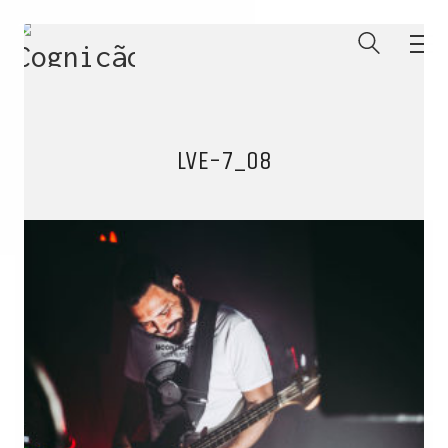
LVE-7_08
ENTRE PARA O NOSSO
MEMBERS CLUB
E receba códigos promocionais para festas, free