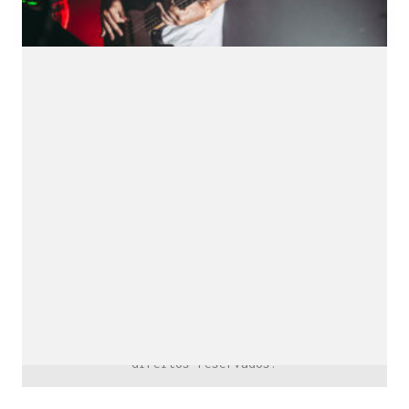
downloads e mais.
É grátis.
Cognição Eletrônica © Copyright 2020. Todos os
direitos reservados.