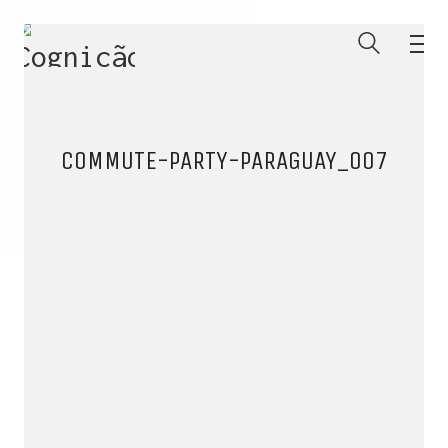
COMMUTE-PARTY-PARAGUAY_007
ENTRE PARA O NOSSO
MEMBERS CLUB
E receba códigos promocionais para festas, free