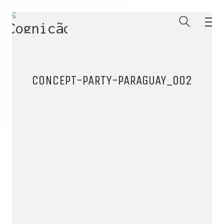
CONCEPT-PARTY-PARAGUAY_002
ENTRE PARA O NOSSO
MEMBERS CLUB
E receba códigos promocionais para festas, free