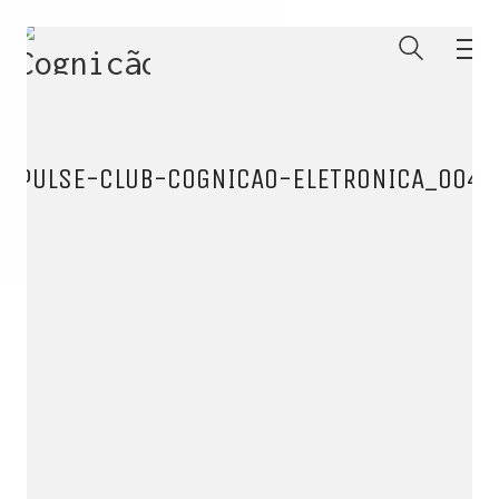
PULSE-CLUB-COGNICAO-ELETRONICA_004
ENTRE PARA O NOSSO
MEMBERS CLUB
E receba códigos promocionais para festas, free