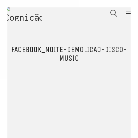
FACEBOOK_NOITE-DEMOLICAO-DISCO-
MUSIC
ENTRE PARA O NOSSO
MEMBERS CLUB
E receba códigos promocionais para festas, free