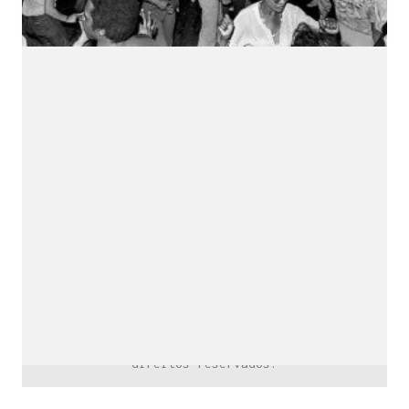
downloads e mais.
É grátis.
Cognição Eletrônica © Copyright 2020. Todos os
direitos reservados.