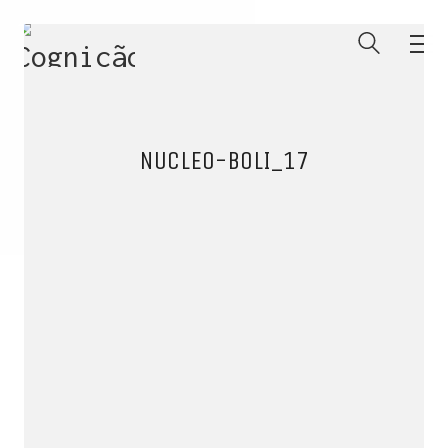
NUCLEO-BOLI_17
ENTRE PARA O NOSSO
MEMBERS CLUB
E receba códigos promocionais para festas, free