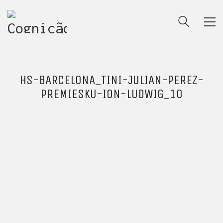
HS-BARCELONA_TINI-JULIAN-PEREZ-
PREMIESKU-ION-LUDWIG_10
ENTRE PARA O NOSSO
MEMBERS CLUB
E receba códigos promocionais para festas, free