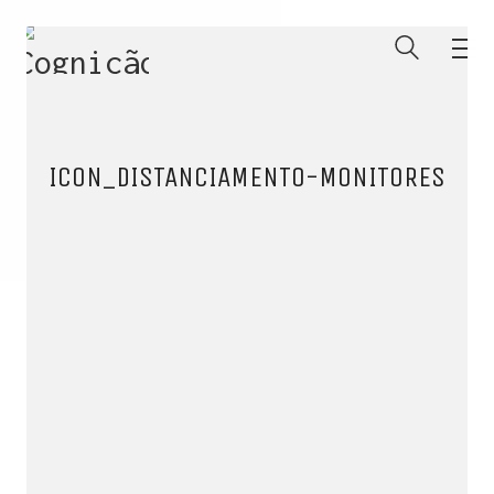
ICON_DISTANCIAMENTO-MONITORES
ENTRE PARA O NOSSO
MEMBERS CLUB
E receba códigos promocionais para festas, free