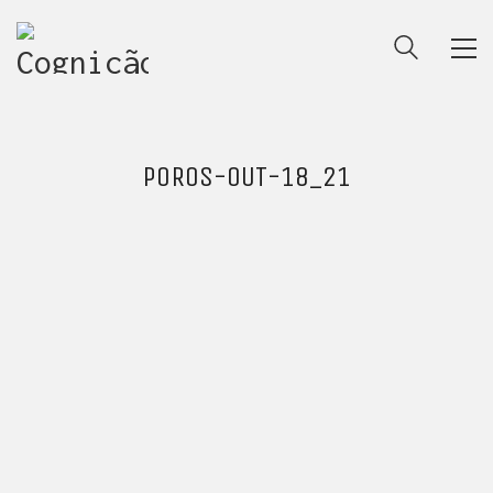
POROS-OUT-18_21
ENTRE PARA O NOSSO
MEMBERS CLUB
E receba códigos promocionais para festas, free