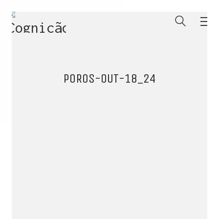
POROS-OUT-18_24
ENTRE PARA O NOSSO
MEMBERS CLUB
E receba códigos promocionais para festas, free