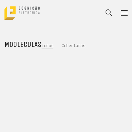
MOOLECULAS
Todos
Coberturas
ENTRE PARA O NOSSO
MEMBERS CLUB
E receba códigos promocionais para festas, free