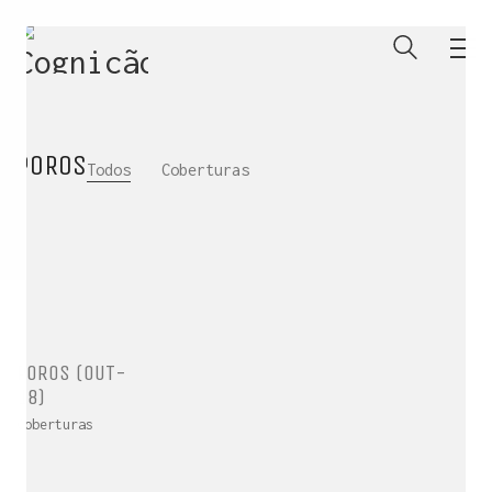
POROS
Todos
Coberturas
POROS (OUT-
18)
Coberturas
ENTRE PARA O NOSSO
MEMBERS CLUB
E receba códigos promocionais para festas, free