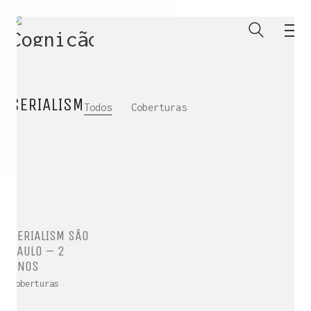
SERIALISM
Todos
Coberturas
SERIALISM SÃO
PAULO – 2
ANOS
ENTRE PARA O NOSSO
MEMBERS CLUB
Coberturas
E receba códigos promocionais para festas, free