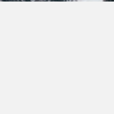
ENTRE PARA O NOSSO
MEMBERS CLUB
ceba códigos promocionais para festas, free downloads e 
É grátis.