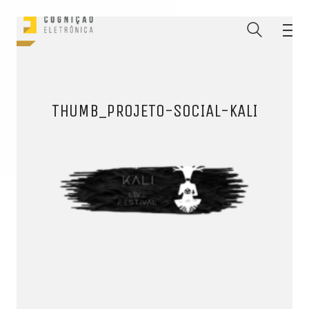
THUMB_PROJETO-SOCIAL-KALI
ENTRE PARA O NOSSO
MEMBERS CLUB
E receba códigos promocionais para festas, free