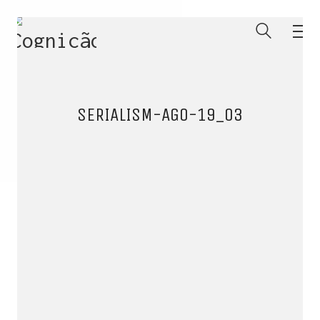
SERIALISM-AGO-19_03
ENTRE PARA O NOSSO
MEMBERS CLUB
E receba códigos promocionais para festas, free