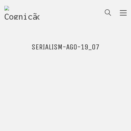
SERIALISM-AGO-19_07
ENTRE PARA O NOSSO
MEMBERS CLUB
E receba códigos promocionais para festas, free